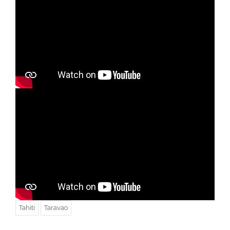
Tahiti
Taravao