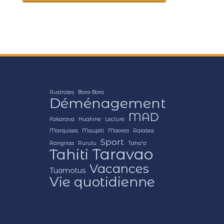
Australes
Bora-Bora
Déménagement
MAD
Fakarava
Huahine
Lecture
Marquises
Maupiti
Moorea
Raiatea
Sport
Rangiroa
Rurutu
Taha'a
Tahiti
Taravao
Vacances
Tuamotus
Vie quotidienne