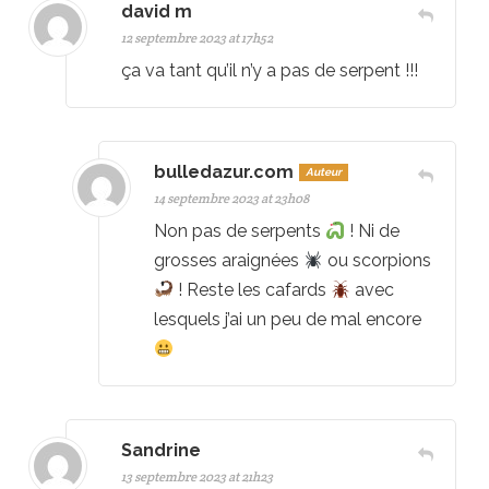
david m
12 septembre 2023 at 17h52
ça va tant qu’il n’y a pas de serpent !!!
bulledazur.com
Auteur
14 septembre 2023 at 23h08
Non pas de serpents
! Ni de
grosses araignées
ou scorpions
! Reste les cafards
avec
lesquels j’ai un peu de mal encore
Sandrine
13 septembre 2023 at 21h23