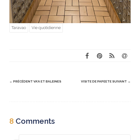
Taravao
Vie quotidienne
Post
← PRÉCÉDENT
VA’A ET BALEINES
VISITE DE PAPEETE
SUIVANT →
navigation
8
Comments